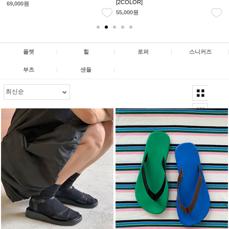
[2COLOR]
[3TYPE]
44,000원
49,000원
플랫
|
힐
|
로퍼
|
스니커즈
부츠
|
샌들
|