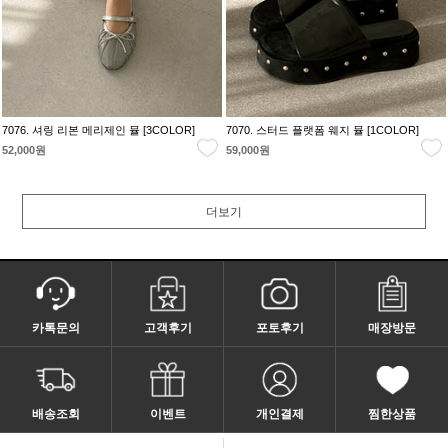
7076. 셔링 리본 메리제인 뮬 [3COLOR]
7070. 스터드 플랫폼 웨지 뮬 [1COLOR]
52,000원
59,000원
더보기
카톡문의
고객후기
포토후기
매장방문
배송조회
이벤트
개인결제
찜한상품