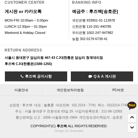
CUSTOMER CENTER
BANKING INFO
게시판 or 카카오톡
예금주 : 후즈백[송호준]
MON-FRI 10:00am ~ 5:00pm
국민은행 933901-01-113978
LUNCH 12:30pm ~ 01:30pm
신한은행 110-291-440785
Weekend & Holiday Closed
우리은행 1002-247-947982
농협 302-0179-6739-41
RETURN ADDRESS
서울시 동대문구 답십리동 467-43 CJ대한통운 답십리 청계대리점
후즈백 CJ대한통운(1588-1255)
후즈백 공지사항
Q & A 게시판
이용안내
|
개인정보처리방침
|
PC버젼
상점명 : 후즈백
대표 :
송호준
대표전화 : 02) 2214 - 7741
팩스 : 02)2214-7740
주소 : 서울 동대문구 천호대로 83길 29
사업자등록번호 : 211-06-12092
통신판매업 신고 : 2006-서울동대문-2904
개인정보관리책임자 : 송호준
COPYRIGHT(C)
후즈백
ALL RIGHTS RESERVED.