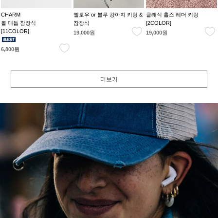
CHARM
옐로우 or 블루 강아지 키링 &
클래식 홀스 레더 키링
볼 매듭 참장식
참장식
[2COLOR]
[11COLOR]
19,000원
19,000원
6,800원
더보기