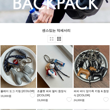
센스있는 악세서리
플레이 도그 키링 [2COLOR]
초콜렛 퍼피 멀티 참장식
퍼피 버디 양가죽 키링 & 참장
[2COLOR]
식 [2COLOR]
19,000원
19,000원
24,000원