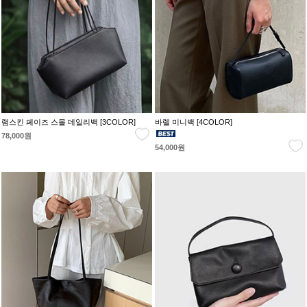
램스킨 페이즈 스몰 데일리백 [3COLOR]
바렐 미니백 [4COLOR]
78,000원
54,000원