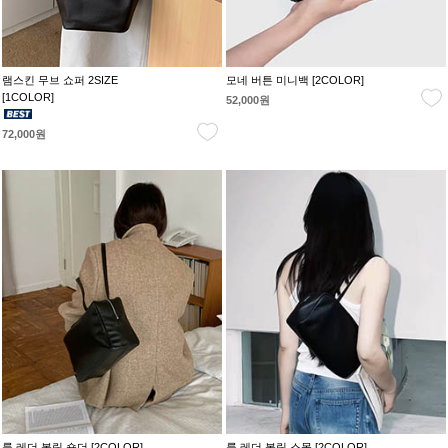
램스킨 무브 쇼퍼 2SIZE
모네 버튼 미니백 [2COLOR]
[1COLOR]
52,000원
72,000원
룩 레더 볼링 숄더 [2COLOR]
룩 레더 볼링 스몰 [2COLOR]