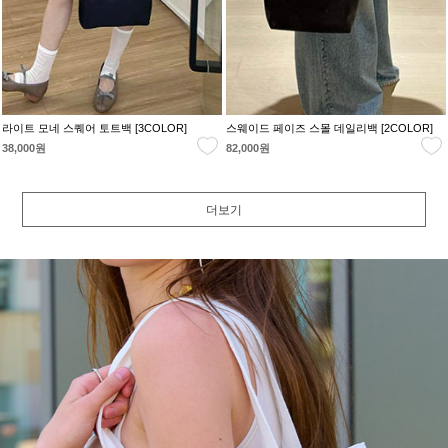
라이트 모네 스퀘어 토트백 [3COLOR]
스웨이드 페이즈 스몰 데일리백 [2COLOR]
38,000원
82,000원
더보기