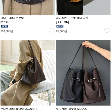
카디프 레더 호보백
레더 너트스트링 숄더 라지
[2COLOR]
[3COLOR]
118,000원
81,000원
루나투 레더 숄더백 [2COLOR]
토고 벨트 버킷백 [2COLOR]