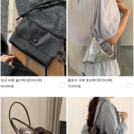
모네 버튼 숄더백 [2COLOR]
멜로우 크랙 호보백 [3COLOR]
68,000원
79,000원