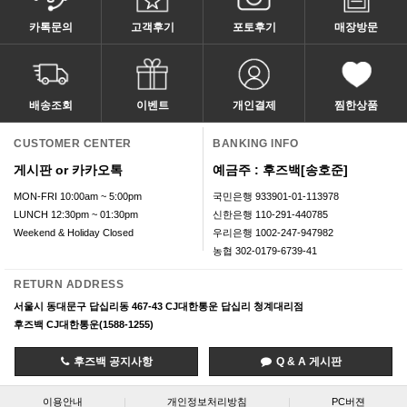
카톡문의
고객후기
포토후기
매장방문
배송조회
이벤트
개인결제
찜한상품
CUSTOMER CENTER
BANKING INFO
게시판 or 카카오톡
예금주 : 후즈백[송호준]
MON-FRI 10:00am ~ 5:00pm
국민은행 933901-01-113978
LUNCH 12:30pm ~ 01:30pm
신한은행 110-291-440785
Weekend & Holiday Closed
우리은행 1002-247-947982
농협 302-0179-6739-41
RETURN ADDRESS
서울시 동대문구 답십리동 467-43 CJ대한통운 답십리 청계대리점
후즈백 CJ대한통운(1588-1255)
후즈백 공지사항
Q & A 게시판
이용안내
|
개인정보처리방침
|
PC버젼