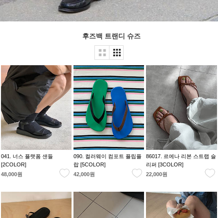
후즈백 트랜디 슈즈
041. 너스 플랫폼 샌들
090. 컬러웨이 컴포트 플립플
86017. 르에나 리본 스트랩 슬
[2COLOR]
랍 [5COLOR]
리퍼 [3COLOR]
48,000원
42,000원
22,000원