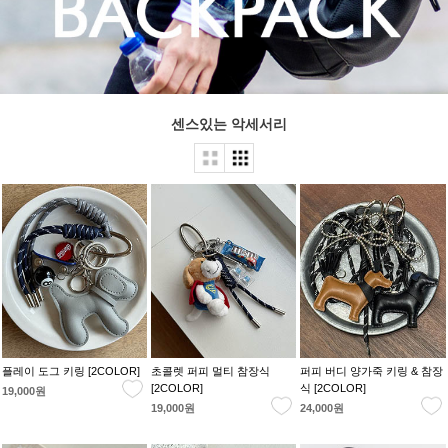
센스있는 악세서리
플레이 도그 키링 [2COLOR]
초콜렛 퍼피 멀티 참장식
퍼피 버디 양가죽 키링 & 참장
[2COLOR]
식 [2COLOR]
19,000원
19,000원
24,000원