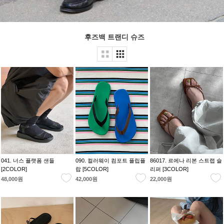
후즈백 트랜디 슈즈
041. 너스 플랫폼 샌들
090. 컬러웨이 컴포트 플립플
86017. 르에나 리본 스트랩 슬
[2COLOR]
랍 [5COLOR]
리퍼 [3COLOR]
48,000원
42,000원
22,000원