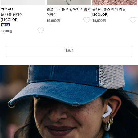
CHARM
옐로우 or 블루 강아지 키링 &
클래식 홀스 레더 키링
볼 매듭 참장식
참장식
[2COLOR]
[11COLOR]
19,000원
19,000원
6,800원
더보기