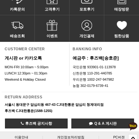
카톡문의
고객후기
포토후기
매장방문
배송조회
이벤트
개인결제
찜한상품
CUSTOMER CENTER
BANKING INFO
게시판 or 카카오톡
예금주 : 후즈백[송호준]
MON-FRI 10:00am ~ 5:00pm
국민은행 933901-01-113978
LUNCH 12:30pm ~ 01:30pm
신한은행 110-291-440785
Weekend & Holiday Closed
우리은행 1002-247-947982
농협 302-0179-6739-41
RETURN ADDRESS
서울시 동대문구 답십리동 467-43 CJ대한통운 답십리 청계대리점
후즈백 CJ대한통운(1588-1255)
후즈백 공지사항
Q & A 게시판
이용안내
|
개인정보처리방침
|
PC버젼