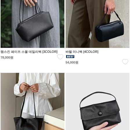
램스킨 페이즈 스몰 데일리백 [3COLOR]
바렐 미니백 [4COLOR]
78,000원
54,000원