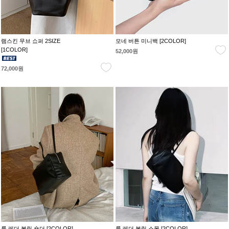
램스킨 무브 쇼퍼 2SIZE
모네 버튼 미니백 [2COLOR]
[1COLOR]
52,000원
72,000원
룩 레더 볼링 숄더 [2COLOR]
룩 레더 볼링 스몰 [2COLOR]