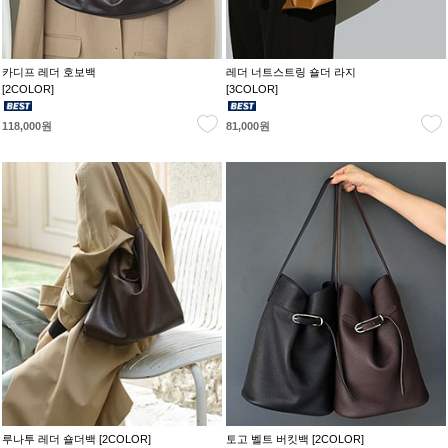
카디프 레더 호보백
레더 너트스트링 숄더 라지
[2COLOR]
[3COLOR]
118,000원
81,000원
루나투 레더 숄더백 [2COLOR]
토고 벨트 버킷백 [2COLOR]