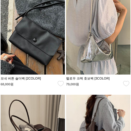
모네 버튼 숄더백 [2COLOR]
멜로우 크랙 호보백 [3COLOR]
68,000원
79,000원