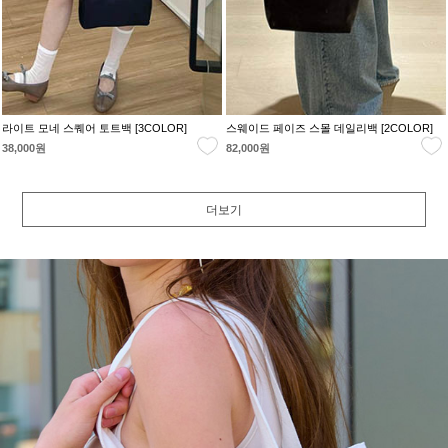
라이트 모네 스퀘어 토트백 [3COLOR]
스웨이드 페이즈 스몰 데일리백 [2COLOR]
38,000원
82,000원
더보기