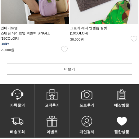
인바이트엘
크로커 레더 엔벨롭 월렛
스탠딩 메이크업 백인백 SINGLE
[10COLOR]
[18COLOR]
36,000원
29,000원
더보기
카톡문의
고객후기
포토후기
매장방문
배송조회
이벤트
개인결제
찜한상품