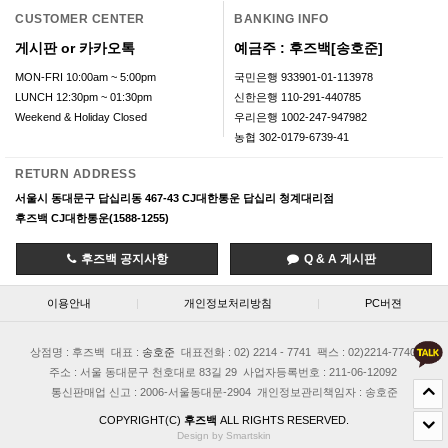
CUSTOMER CENTER
BANKING INFO
게시판 or 카카오톡
예금주 : 후즈백[송호준]
MON-FRI 10:00am ~ 5:00pm
국민은행 933901-01-113978
LUNCH 12:30pm ~ 01:30pm
신한은행 110-291-440785
Weekend & Holiday Closed
우리은행 1002-247-947982
농협 302-0179-6739-41
RETURN ADDRESS
서울시 동대문구 답십리동 467-43 CJ대한통운 답십리 청계대리점
후즈백 CJ대한통운(1588-1255)
후즈백 공지사항
Q & A 게시판
이용안내
|
개인정보처리방침
|
PC버젼
상점명 : 후즈백
대표 :
송호준
대표전화 : 02) 2214 - 7741
팩스 : 02)2214-7740
주소 : 서울 동대문구 천호대로 83길 29
사업자등록번호 : 211-06-12092
통신판매업 신고 : 2006-서울동대문-2904
개인정보관리책임자 : 송호준
COPYRIGHT(C)
후즈백
ALL RIGHTS RESERVED.