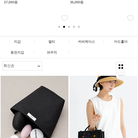
[3COLOR]
[2COLOR]
15,000원
35,000원
지갑
|
멀티
|
커버케이스
|
카드홀더
동전지갑
|
파우치
|