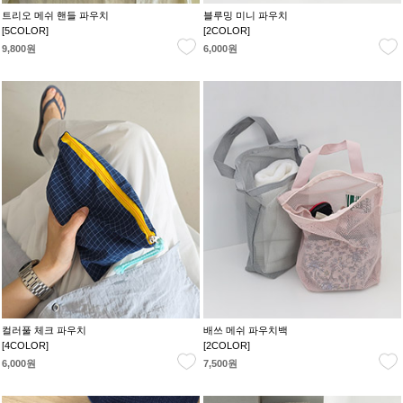
트리오 메쉬 핸들 파우치
블루밍 미니 파우치
[5COLOR]
[2COLOR]
9,800원
6,000원
컬러풀 체크 파우치
배쓰 메쉬 파우치백
[4COLOR]
[2COLOR]
6,000원
7,500원