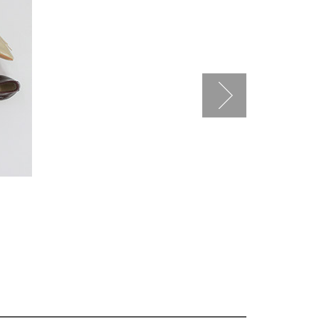
1780. 램스킨
[5COLOR]
65,000 won