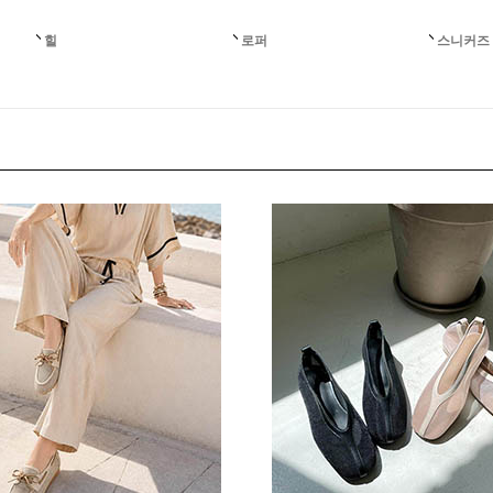
힐
로퍼
스니커즈