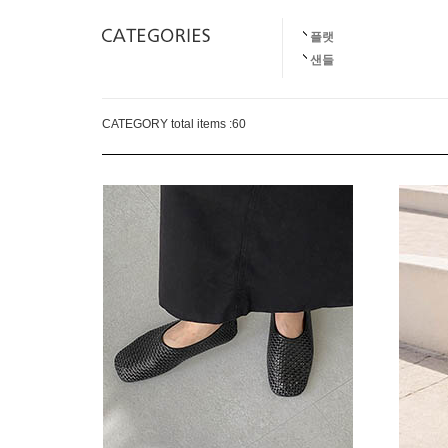
플랫
샌들
CATEGORY total items :
60