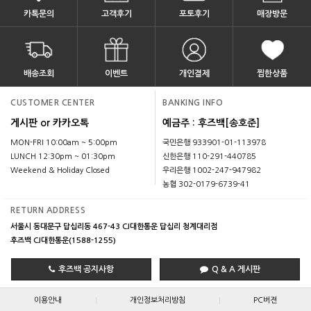
카톡문의
고객후기
포토후기
매장방문
배송조회
이벤트
개인결제
찜한상품
CUSTOMER CENTER
BANKING INFO
게시판 or 카카오톡
예금주 : 후즈백[송호준]
MON-FRI 10:00am ~ 5:00pm
국민은행 933901-01-113978
LUNCH 12:30pm ~ 01:30pm
신한은행 110-291-440785
Weekend & Holiday Closed
우리은행 1002-247-947982
농협 302-0179-6739-41
RETURN ADDRESS
서울시 동대문구 답십리동 467-43 CJ대한통운 답십리 청계대리점
후즈백 CJ대한통운(1588-1255)
후즈백 공지사항
Q & A 게시판
|
|
이용안내
개인정보처리방침
PC버젼