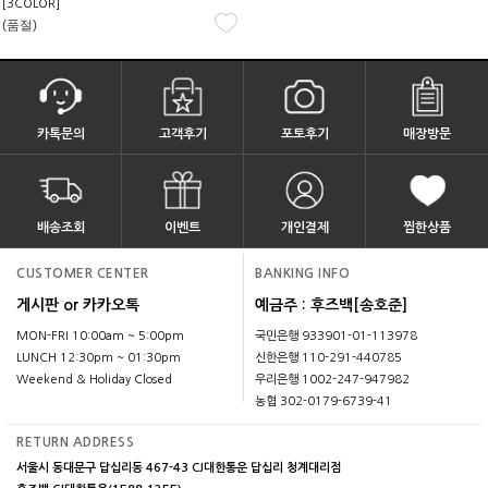
[3COLOR]
(품절)
카톡문의
고객후기
포토후기
매장방문
배송조회
이벤트
개인결제
찜한상품
CUSTOMER CENTER
BANKING INFO
게시판 or 카카오톡
예금주 : 후즈백[송호준]
MON-FRI 10:00am ~ 5:00pm
국민은행 933901-01-113978
LUNCH 12:30pm ~ 01:30pm
신한은행 110-291-440785
Weekend & Holiday Closed
우리은행 1002-247-947982
농협 302-0179-6739-41
RETURN ADDRESS
서울시 동대문구 답십리동 467-43 CJ대한통운 답십리 청계대리점