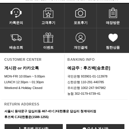
카톡문의
고객후기
포토후기
매장방문
배송조회
이벤트
개인결제
찜한상품
CUSTOMER CENTER
BANKING INFO
게시판 or 카카오톡
예금주 : 후즈백[송호준]
MON-FRI 10:00am ~ 5:00pm
국민은행 933901-01-113978
LUNCH 12:30pm ~ 01:30pm
신한은행 110-291-440785
Weekend & Holiday Closed
우리은행 1002-247-947982
농협 302-0179-6739-41
RETURN ADDRESS
서울시 동대문구 답십리동 467-43 CJ대한통운 답십리 청계대리점
후즈백 CJ대한통운(1588-1255)
후즈백 공지사항
Q & A 게시판