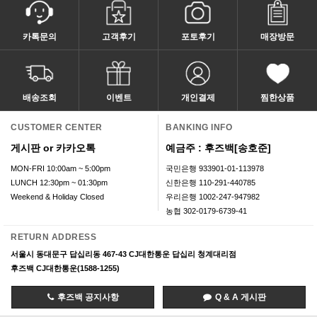
카톡문의
고객후기
포토후기
매장방문
배송조회
이벤트
개인결제
찜한상품
CUSTOMER CENTER
BANKING INFO
게시판 or 카카오톡
예금주 : 후즈백[송호준]
MON-FRI 10:00am ~ 5:00pm
국민은행 933901-01-113978
LUNCH 12:30pm ~ 01:30pm
신한은행 110-291-440785
Weekend & Holiday Closed
우리은행 1002-247-947982
농협 302-0179-6739-41
RETURN ADDRESS
서울시 동대문구 답십리동 467-43 CJ대한통운 답십리 청계대리점
후즈백 CJ대한통운(1588-1255)
후즈백 공지사항
Q & A 게시판