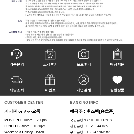
카톡문의
고객후기
포토후기
매장방문
배송조회
이벤트
개인결제
찜한상품
CUSTOMER CENTER
BANKING INFO
게시판 or 카카오톡
예금주 : 후즈백[송호준]
MON-FRI 10:00am ~ 5:00pm
국민은행 933901-01-113978
LUNCH 12:30pm ~ 01:30pm
신한은행 110-291-440785
Weekend & Holiday Closed
우리은행 1002-247-947982