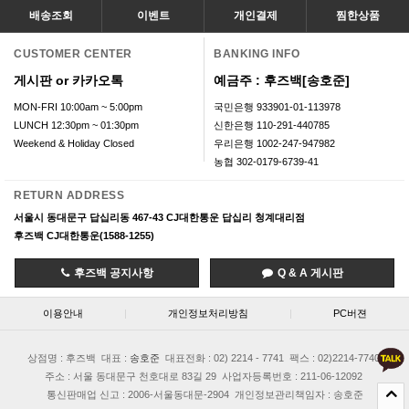
배송조회
이벤트
개인결제
찜한상품
CUSTOMER CENTER
BANKING INFO
게시판 or 카카오톡
예금주 : 후즈백[송호준]
MON-FRI 10:00am ~ 5:00pm
국민은행 933901-01-113978
LUNCH 12:30pm ~ 01:30pm
신한은행 110-291-440785
Weekend & Holiday Closed
우리은행 1002-247-947982
농협 302-0179-6739-41
RETURN ADDRESS
서울시 동대문구 답십리동 467-43 CJ대한통운 답십리 청계대리점
후즈백 CJ대한통운(1588-1255)
후즈백 공지사항
Q & A 게시판
이용안내
|
개인정보처리방침
|
PC버젼
상점명 : 후즈백
대표 :
송호준
대표전화 : 02) 2214 - 7741
팩스 : 02)2214-7740
주소 : 서울 동대문구 천호대로 83길 29
사업자등록번호 : 211-06-12092
통신판매업 신고 : 2006-서울동대문-2904
개인정보관리책임자 : 송호준