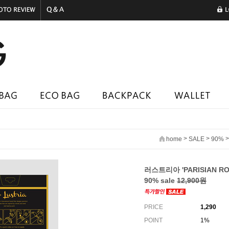
>
>
home
SALE
90%
러스트리아 'PARISIAN RO
90% sale
12,900원
PRICE
1,290
POINT
1%