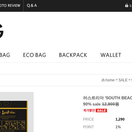
>
>
home
SALE
러스트리아 'SOUTH BEACH
90% sale
12,900원
PRICE
1,290
POINT
1%