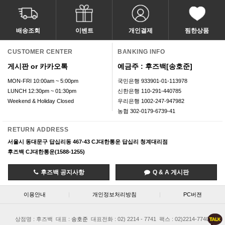
배송조회
이벤트
개인결제
찜한상품
CUSTOMER CENTER
BANKING INFO
게시판 or 카카오톡
예금주 : 후즈백[송호준]
MON-FRI 10:00am ~ 5:00pm
국민은행 933901-01-113978
LUNCH 12:30pm ~ 01:30pm
신한은행 110-291-440785
Weekend & Holiday Closed
우리은행 1002-247-947982
농협 302-0179-6739-41
RETURN ADDRESS
서울시 동대문구 답십리동 467-43 CJ대한통운 답십리 청계대리점
후즈백 CJ대한통운(1588-1255)
후즈백 공지사항
Q & A 게시판
이용안내
|
개인정보처리방침
|
PC버젼
상점명 : 후즈백
대표 :
송호준
대표전화 : 02) 2214 - 7741
팩스 : 02)2214-7740