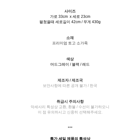
사이즈
가로 33cm x 세로 23cm
펼쳤을때 세로길이 42cm / 무게 430g
소재
프리미엄 토고 소가죽
색상
머드그레이 / 블랙 / 레드
제조자 / 제조국
보안사항에 따른 공개 불가 / 한국
취급시 주의사항
악세사리 특성상 교환, 환불 / 수선이 불가하오니
이 점 유의하시고 신중히 선택해주세요.
***
특가 세일 제품의 특성상