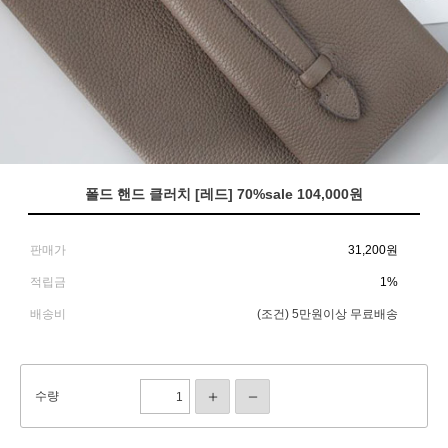
폴드 핸드 클러치 [레드] 70%sale 104,000원
판매가
31,200
원
적립금
1%
배송비
(조건)
5만원이상 무료배송
수량