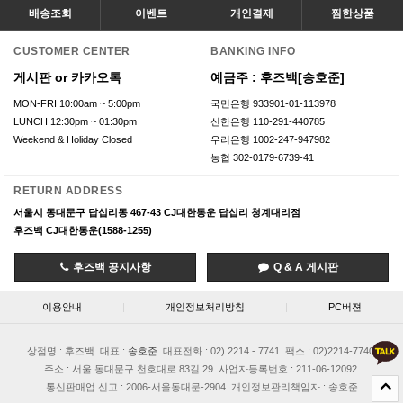
배송조회
이벤트
개인결제
찜한상품
CUSTOMER CENTER
BANKING INFO
게시판 or 카카오톡
예금주 : 후즈백[송호준]
MON-FRI 10:00am ~ 5:00pm
국민은행 933901-01-113978
LUNCH 12:30pm ~ 01:30pm
신한은행 110-291-440785
Weekend & Holiday Closed
우리은행 1002-247-947982
농협 302-0179-6739-41
RETURN ADDRESS
서울시 동대문구 답십리동 467-43 CJ대한통운 답십리 청계대리점
후즈백 CJ대한통운(1588-1255)
후즈백 공지사항
Q & A 게시판
이용안내
|
개인정보처리방침
|
PC버젼
상점명 : 후즈백
대표 :
송호준
대표전화 : 02) 2214 - 7741
팩스 : 02)2214-7740
주소 : 서울 동대문구 천호대로 83길 29
사업자등록번호 : 211-06-12092
통신판매업 신고 : 2006-서울동대문-2904
개인정보관리책임자 : 송호준