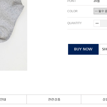
POINT
20원
COLOR
QUANTITY