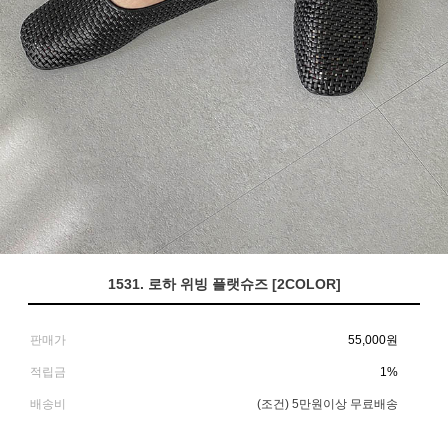
1531. 로하 위빙 플랫슈즈 [2COLOR]
판매가
55,000
원
적립금
1%
배송비
(조건)
5만원이상 무료배송