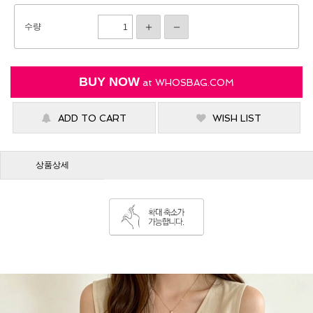
수량
BUY NOW
at
WHOSBAG.COM
ADD TO CART
WISH LIST
상품상세