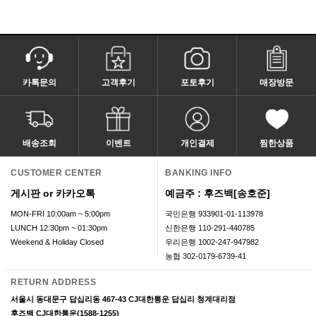
카톡문의
고객후기
포토후기
매장방문
배송조회
이벤트
개인결제
찜한상품
CUSTOMER CENTER
BANKING INFO
게시판 or 카카오톡
예금주 : 후즈백[송호준]
MON-FRI 10:00am ~ 5:00pm
국민은행 933901-01-113978
LUNCH 12:30pm ~ 01:30pm
신한은행 110-291-440785
Weekend & Holiday Closed
우리은행 1002-247-947982
농협 302-0179-6739-41
RETURN ADDRESS
서울시 동대문구 답십리동 467-43 CJ대한통운 답십리 청계대리점
후즈백 CJ대한통운(1588-1255)