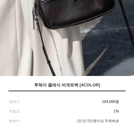
루체아 클래식 바게트백 [4COLOR]
판매가
104,000
원
적립금
1%
배송비
(조건)
5만원이상 무료배송