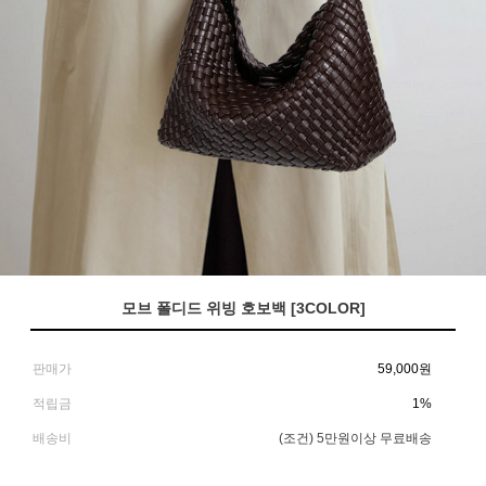
모브 폴디드 위빙 호보백 [3COLOR]
판매가
59,000
원
적립금
1%
배송비
(조건)
5만원이상 무료배송