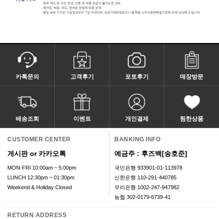
카톡문의
고객후기
포토후기
매장방문
배송조회
이벤트
개인결제
찜한상품
CUSTOMER CENTER
BANKING INFO
게시판 or 카카오톡
예금주 : 후즈백[송호준]
MON-FRI 10:00am ~ 5:00pm
국민은행 933901-01-113978
LUNCH 12:30pm ~ 01:30pm
신한은행 110-291-440785
Weekend & Holiday Closed
우리은행 1002-247-947982
농협 302-0179-6739-41
RETURN ADDRESS