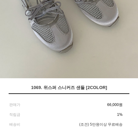
1069. 위스퍼 스니커즈 샌들 [2COLOR]
판매가
66,000
원
적립금
1%
배송비
(조건)
5만원이상 무료배송