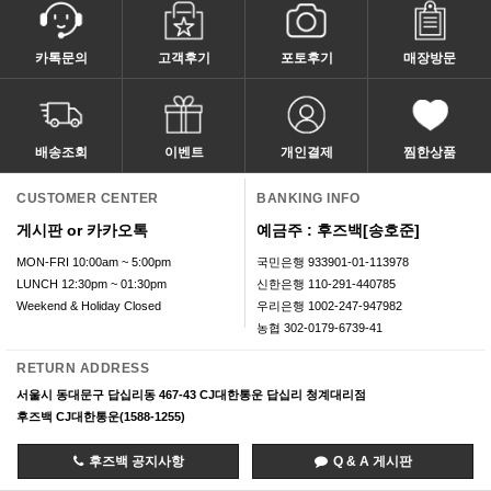
카톡문의
고객후기
포토후기
매장방문
배송조회
이벤트
개인결제
찜한상품
CUSTOMER CENTER
BANKING INFO
게시판 or 카카오톡
예금주 : 후즈백[송호준]
MON-FRI 10:00am ~ 5:00pm
국민은행 933901-01-113978
LUNCH 12:30pm ~ 01:30pm
신한은행 110-291-440785
Weekend & Holiday Closed
우리은행 1002-247-947982
농협 302-0179-6739-41
RETURN ADDRESS
서울시 동대문구 답십리동 467-43 CJ대한통운 답십리 청계대리점
후즈백 CJ대한통운(1588-1255)
후즈백 공지사항
Q & A 게시판