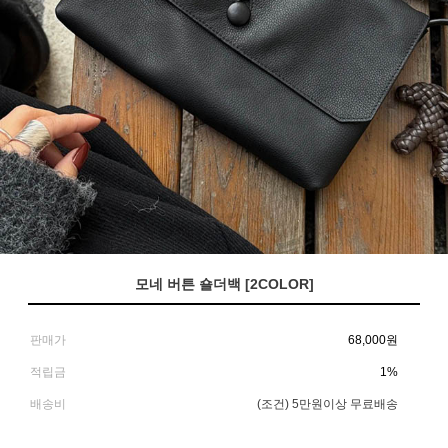
모네 버튼 숄더백 [2COLOR]
판매가
68,000
원
적립금
1%
배송비
(조건)
5만원이상 무료배송