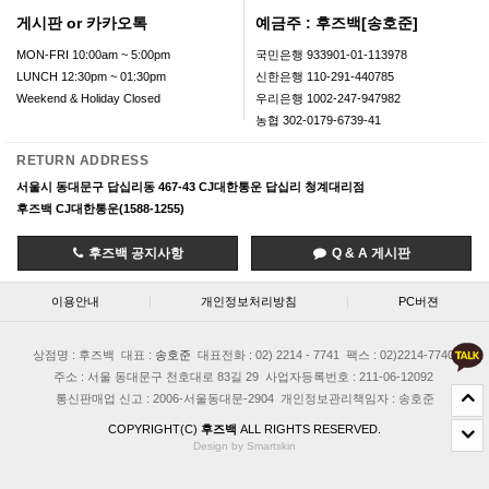
게시판 or 카카오톡
예금주 : 후즈백[송호준]
MON-FRI 10:00am ~ 5:00pm
국민은행 933901-01-113978
LUNCH 12:30pm ~ 01:30pm
신한은행 110-291-440785
Weekend & Holiday Closed
우리은행 1002-247-947982
농협 302-0179-6739-41
RETURN ADDRESS
서울시 동대문구 답십리동 467-43 CJ대한통운 답십리 청계대리점
후즈백 CJ대한통운(1588-1255)
후즈백 공지사항
Q & A 게시판
이용안내
|
개인정보처리방침
|
PC버젼
상점명 : 후즈백
대표 :
송호준
대표전화 : 02) 2214 - 7741
팩스 : 02)2214-7740
주소 : 서울 동대문구 천호대로 83길 29
사업자등록번호 : 211-06-12092
통신판매업 신고 : 2006-서울동대문-2904
개인정보관리책임자 : 송호준
COPYRIGHT(C)
후즈백
ALL RIGHTS RESERVED.