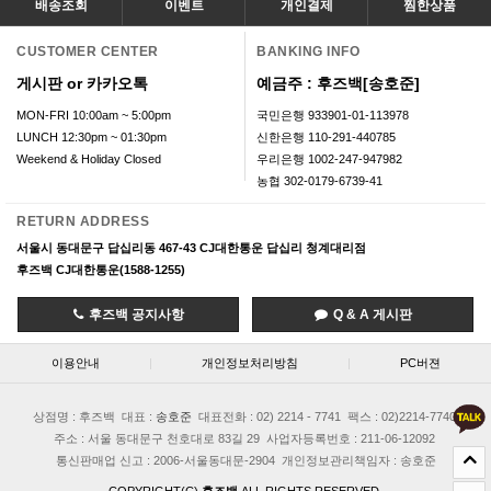
배송조회
이벤트
개인결제
찜한상품
CUSTOMER CENTER
BANKING INFO
게시판 or 카카오톡
예금주 : 후즈백[송호준]
MON-FRI 10:00am ~ 5:00pm
국민은행 933901-01-113978
LUNCH 12:30pm ~ 01:30pm
신한은행 110-291-440785
Weekend & Holiday Closed
우리은행 1002-247-947982
농협 302-0179-6739-41
RETURN ADDRESS
서울시 동대문구 답십리동 467-43 CJ대한통운 답십리 청계대리점
후즈백 CJ대한통운(1588-1255)
후즈백 공지사항
Q & A 게시판
이용안내
|
개인정보처리방침
|
PC버젼
상점명 : 후즈백
대표 :
송호준
대표전화 : 02) 2214 - 7741
팩스 : 02)2214-7740
주소 : 서울 동대문구 천호대로 83길 29
사업자등록번호 : 211-06-12092
통신판매업 신고 : 2006-서울동대문-2904
개인정보관리책임자 : 송호준