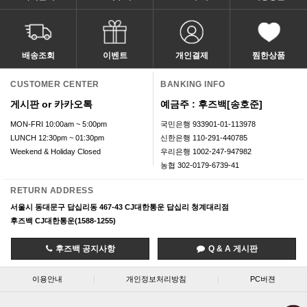
배송조회
이벤트
개인결제
찜한상품
CUSTOMER CENTER
BANKING INFO
게시판 or 카카오톡
예금주 : 후즈백[송호준]
MON-FRI 10:00am ~ 5:00pm
국민은행 933901-01-113978
LUNCH 12:30pm ~ 01:30pm
신한은행 110-291-440785
Weekend & Holiday Closed
우리은행 1002-247-947982
농협 302-0179-6739-41
RETURN ADDRESS
서울시 동대문구 답십리동 467-43 CJ대한통운 답십리 청계대리점
후즈백 CJ대한통운(1588-1255)
후즈백 공지사항
Q & A 게시판
이용안내
|
개인정보처리방침
|
PC버젼