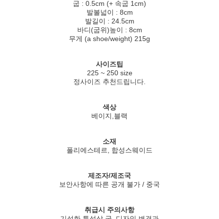
굽 : 0.5cm (+ 속굽 1cm)
발볼넓이 : 8cm
발길이 : 24.5cm
바디(굽위)높이 : 8cm
무게 (a shoe/weight) 215g
사이즈팁
225 ~ 250 size
정사이즈 추천드립니다.
색상
베이지,블랙
소재
폴리에스테르, 합성스웨이드
제조자/제조국
보안사항에 따른 공개 불가 / 중국
취급시 주의사항
기성화 특성상 굽, 디자인 변경과