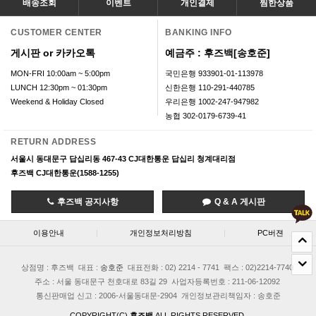
배송조회
이벤트
개인결제
찜한상품
CUSTOMER CENTER
BANKING INFO
게시판 or 카카오톡
예금주 : 후즈백[송호준]
MON-FRI 10:00am ~ 5:00pm
국민은행 933901-01-113978
LUNCH 12:30pm ~ 01:30pm
신한은행 110-291-440785
Weekend & Holiday Closed
우리은행 1002-247-947982
농협 302-0179-6739-41
RETURN ADDRESS
서울시 동대문구 답십리동 467-43 CJ대한통운 답십리 청계대리점
후즈백 CJ대한통운(1588-1255)
후즈백 공지사항
Q & A 게시판
이용안내
|
개인정보처리방침
|
PC버젼
상점명 : 후즈백
대표 :
송호준
대표전화 : 02) 2214 - 7741
팩스 : 02)2214-7740
주소 : 서울 동대문구 천호대로 83길 29
사업자등록번호 : 211-06-12092
통신판매업 신고 : 2006-서울동대문-2904
개인정보관리책임자 : 송호준
COPYRIGHT(C)
후즈백
ALL RIGHTS RESERVED.