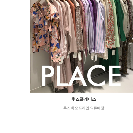
후즈플레이스
후즈백 오프라인 의류매장