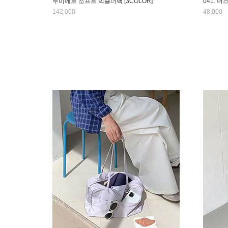
루미에르 소프트 빅숄더백 [3COLOR]
041. 너
142,000
48,000