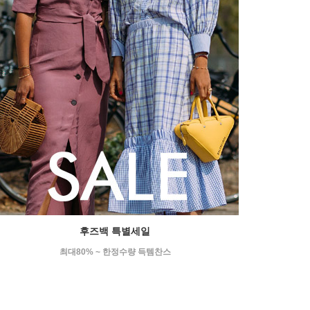
후즈백 특별세일
최대80% ~ 한정수량 득템찬스