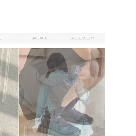
ET
BAG ACC
ACCESSORY