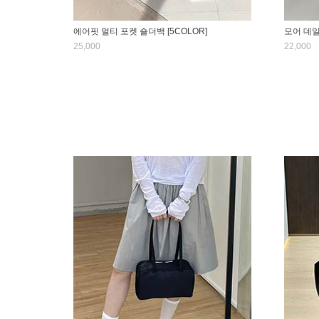
에어핏 멀티 포켓 숄더백 [5COLOR]
모어 데일
25,000
22,000