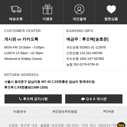
배송조회
이벤트
개인결제
찜한상품
CUSTOMER CENTER
BANKING INFO
게시판 or 카카오톡
예금주 : 후즈백[송호준]
MON-FRI 10:00am ~ 5:00pm
국민은행 933901-01-113978
LUNCH 12:30pm ~ 01:30pm
신한은행 110-291-440785
Weekend & Holiday Closed
우리은행 1002-247-947982
농협 302-0179-6739-41
RETURN ADDRESS
서울시 동대문구 답십리동 467-43 CJ대한통운 답십리 청계대리점
후즈백 CJ대한통운(1588-1255)
후즈백 공지사항
Q & A 게시판
이용안내
|
개인정보처리방침
|
PC버젼
상점명 : 후즈백
대표 :
송호준
대표전화 : 02) 2214 - 7741
팩스 : 02)2214-7740