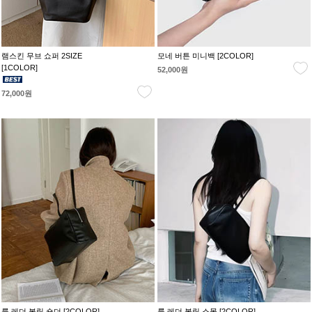
램스킨 무브 쇼퍼 2SIZE
모네 버튼 미니백 [2COLOR]
[1COLOR]
52,000원
72,000원
룩 레더 볼링 숄더 [2COLOR]
룩 레더 볼링 스몰 [2COLOR]