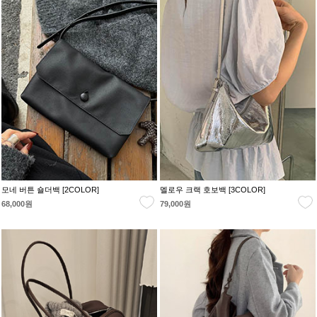
모네 버튼 숄더백 [2COLOR]
멜로우 크랙 호보백 [3COLOR]
68,000원
79,000원