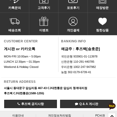
카톡문의
고객후기
포토후기
매장방문
배송조회
이벤트
개인결제
찜한상품
CUSTOMER CENTER
BANKING INFO
게시판 or 카카오톡
예금주 : 후즈백[송호준]
MON-FRI 10:00am ~ 5:00pm
국민은행 933901-01-113978
LUNCH 12:30pm ~ 01:30pm
신한은행 110-291-440785
Weekend & Holiday Closed
우리은행 1002-247-947982
농협 302-0179-6739-41
RETURN ADDRESS
서울시 동대문구 답십리동 467-43 CJ대한통운 답십리 청계대리점
후즈백 CJ대한통운(1588-1255)
후즈백 공지사항
Q & A 게시판
이용안내
|
개인정보처리방침
|
PC버젼