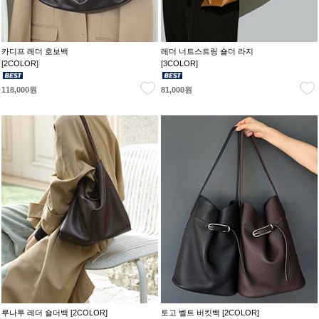
카디프 레더 호보백
레더 너트스트링 숄더 라지
[2COLOR]
[3COLOR]
118,000원
81,000원
루나투 레더 숄더백 [2COLOR]
토고 벨트 버킷백 [2COLOR]