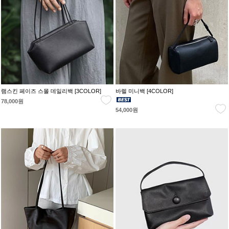
램스킨 페이즈 스몰 데일리백 [3COLOR]
바렐 미니백 [4COLOR]
78,000원
54,000원