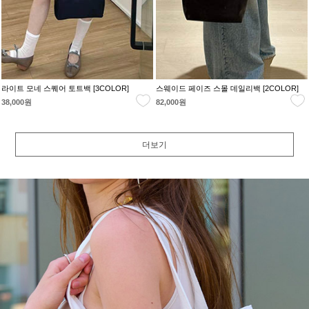
라이트 모네 스퀘어 토트백 [3COLOR]
스웨이드 페이즈 스몰 데일리백 [2COLOR]
38,000원
82,000원
더보기