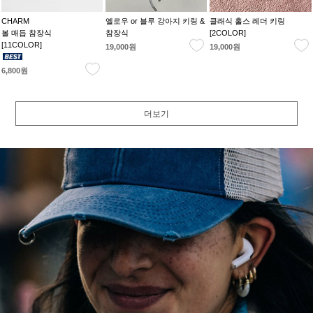
CHARM
옐로우 or 블루 강아지 키링 &
클래식 홀스 레더 키링
볼 매듭 참장식
참장식
[2COLOR]
[11COLOR]
19,000원
19,000원
6,800원
더보기