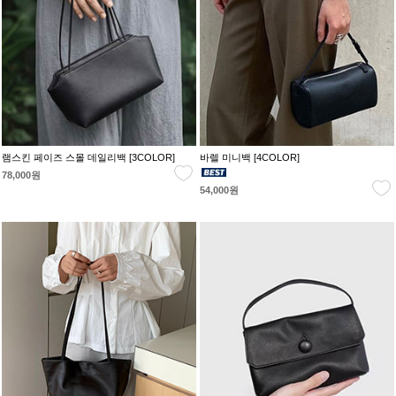
램스킨 페이즈 스몰 데일리백 [3COLOR]
바렐 미니백 [4COLOR]
78,000원
54,000원