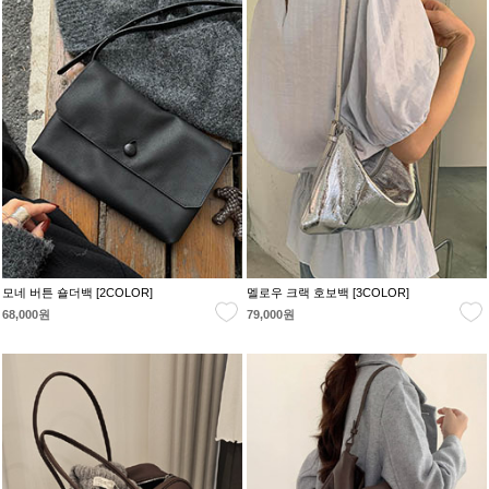
모네 버튼 숄더백 [2COLOR]
멜로우 크랙 호보백 [3COLOR]
68,000원
79,000원