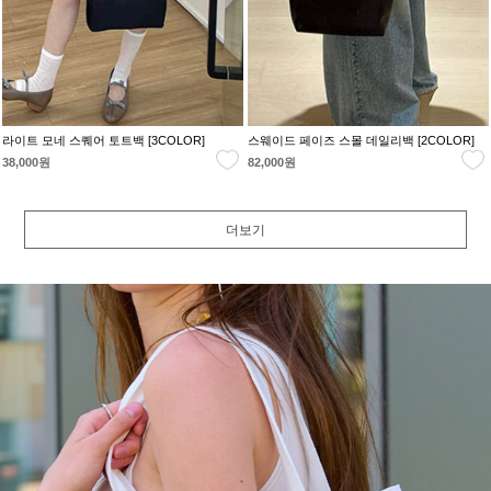
라이트 모네 스퀘어 토트백 [3COLOR]
스웨이드 페이즈 스몰 데일리백 [2COLOR]
38,000원
82,000원
더보기