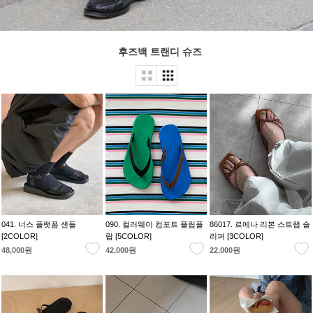
후즈백 트랜디 슈즈
041. 너스 플랫폼 샌들
090. 컬러웨이 컴포트 플립플
86017. 르에나 리본 스트랩 슬
[2COLOR]
랍 [5COLOR]
리퍼 [3COLOR]
48,000원
42,000원
22,000원