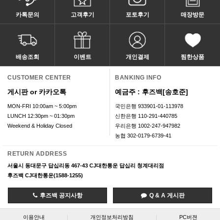
카톡문의
고객후기
포토후기
매장방문
배송조회
이벤트
개인결제
찜한상품
CUSTOMER CENTER
BANKING INFO
게시판 or 카카오톡
예금주 : 후즈백[송호준]
MON-FRI 10:00am ~ 5:00pm
국민은행 933901-01-113978
LUNCH 12:30pm ~ 01:30pm
신한은행 110-291-440785
Weekend & Holiday Closed
우리은행 1002-247-947982
농협 302-0179-6739-41
RETURN ADDRESS
서울시 동대문구 답십리동 467-43 CJ대한통운 답십리 청계대리점
후즈백 CJ대한통운(1588-1255)
후즈백 공지사항
Q & A 게시판
이용안내
|
개인정보처리방침
|
PC버젼