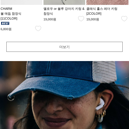
CHARM
옐로우 or 블루 강아지 키링 &
클래식 홀스 레더 키링
볼 매듭 참장식
참장식
[2COLOR]
[11COLOR]
19,000원
19,000원
6,800원
더보기