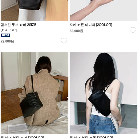
램스킨 무브 쇼퍼 2SIZE
모네 버튼 미니백 [2COLOR]
[1COLOR]
52,000원
72,000원
룩 레더 볼링 숄더 [2COLOR]
룩 레더 볼링 스몰 [2COLOR]