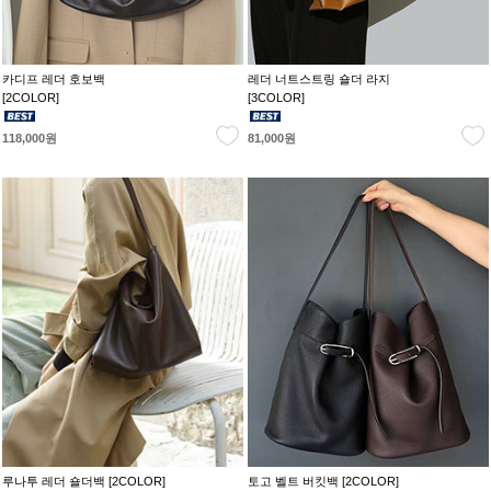
카디프 레더 호보백
레더 너트스트링 숄더 라지
[2COLOR]
[3COLOR]
118,000원
81,000원
루나투 레더 숄더백 [2COLOR]
토고 벨트 버킷백 [2COLOR]