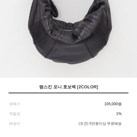
램스킨 포니 호보백 [2COLOR]
판매가
105,000
원
적립금
1%
배송비
(조건)
5만원이상 무료배송