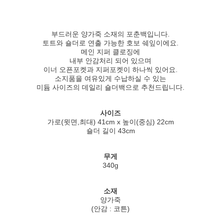
부드러운 양가죽 소재의 포춘백입니다.
토트와 숄더로 연출 가능한 호보 쉐잎이에요.
메인 지퍼 클로징에
내부 안감처리 되어 있으며
이너 오픈포켓과 지퍼포켓이 하나씩 있어요.
소지품을 여유있게 수납하실 수 있는
미듐 사이즈의 데일리 숄더백으로 추천드립니다.
사이즈
가로(윗면,최대) 41cm x 높이(중심) 22cm
숄더 길이 43cm
무게
340g
소재
양가죽
(안감 : 코튼)