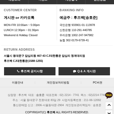
CUSTOMER CENTER
BANKING INFO
게시판 or 카카오톡
예금주 : 후즈백[송호준]
MON-FRI 10:00am ~ 5:00pm
국민은행 933901-01-113978
LUNCH 12:30pm ~ 01:30pm
신한은행 110-291-440785
Weekend & Holiday Closed
우리은행 1002-247-947982
농협 302-0179-6739-41
RETURN ADDRESS
서울시 동대문구 답십리동 467-43 CJ대한통운 답십리 청계대리점
후즈백 CJ대한통운(1588-1255)
후즈백 공지사항
Q & A 게시판
이용안내
|
개인정보처리방침
|
PC버젼
상점명 : 후즈백
대표 :
송호준
대표전화 : 02) 2214 - 7741
팩스 : 02)2214-7740
주소 : 서울 동대문구 천호대로 83길 29
사업자등록번호 : 211-06-12092
통신판매업 신고 : 2006-서울동대문-2904
개인정보관리책임자 : 송호준
COPYRIGHT(C)
후즈백
ALL RIGHTS RESERVED.