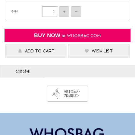
수량
BUY NOW
at
WHOSBAG.COM
ADD TO CART
WISH LIST
상품상세