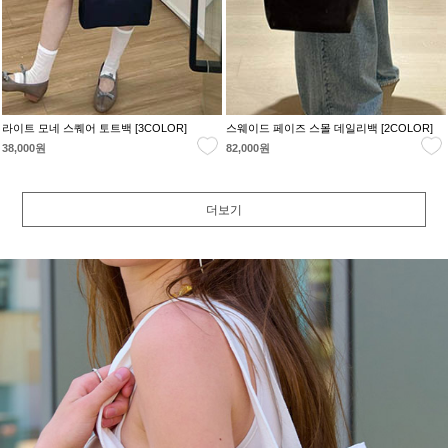
라이트 모네 스퀘어 토트백 [3COLOR]
스웨이드 페이즈 스몰 데일리백 [2COLOR]
38,000원
82,000원
더보기