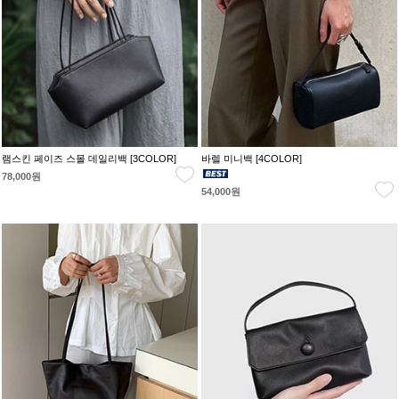
램스킨 페이즈 스몰 데일리백 [3COLOR]
바렐 미니백 [4COLOR]
78,000원
54,000원