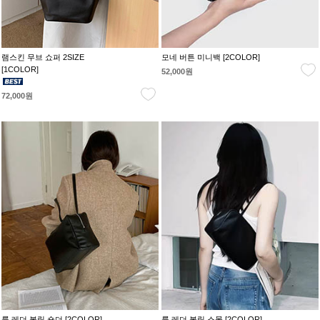
램스킨 무브 쇼퍼 2SIZE
모네 버튼 미니백 [2COLOR]
[1COLOR]
52,000원
72,000원
룩 레더 볼링 숄더 [2COLOR]
룩 레더 볼링 스몰 [2COLOR]