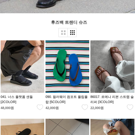
후즈백 트랜디 슈즈
041. 너스 플랫폼 샌들
090. 컬러웨이 컴포트 플립플
86017. 르에나 리본 스트랩 슬
[2COLOR]
랍 [5COLOR]
리퍼 [3COLOR]
48,000원
42,000원
22,000원