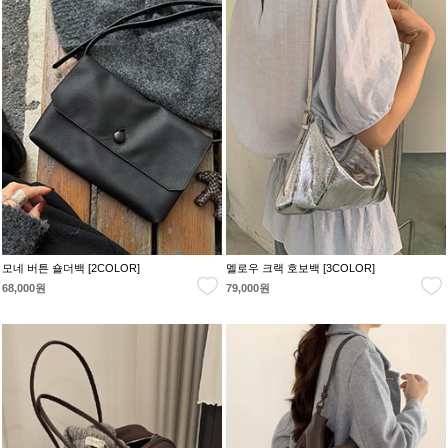
모네 버튼 숄더백 [2COLOR]
멜로우 크랙 호보백 [3COLOR]
68,000원
79,000원