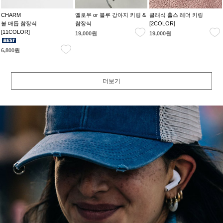
CHARM
옐로우 or 블루 강아지 키링 &
클래식 홀스 레더 키링
볼 매듭 참장식
참장식
[2COLOR]
[11COLOR]
19,000원
19,000원
6,800원
더보기