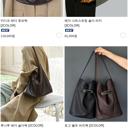
카디프 레더 호보백
레더 너트스트링 숄더 라지
[2COLOR]
[3COLOR]
118,000원
81,000원
루나투 레더 숄더백 [2COLOR]
토고 벨트 버킷백 [2COLOR]