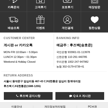
카톡문의
고객후기
포토후기
매장방문
배송조회
이벤트
개인결제
찜한상품
CUSTOMER CENTER
BANKING INFO
게시판 or 카카오톡
예금주 : 후즈백[송호준]
MON-FRI 10:00am ~ 5:00pm
국민은행 933901-01-113978
LUNCH 12:30pm ~ 01:30pm
신한은행 110-291-440785
Weekend & Holiday Closed
우리은행 1002-247-947982
농협 302-0179-6739-41
RETURN ADDRESS
서울시 동대문구 답십리동 467-43 CJ대한통운 답십리 청계대리점
후즈백 CJ대한통운(1588-1255)
후즈백 공지사항
Q & A 게시판
이용안내
|
개인정보처리방침
|
PC버젼