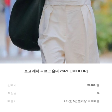
토고 레더 파르크 숄더 2SIZE [3COLOR]
판매가
94,000
원
적립금
1%
배송비
(조건)
5만원이상 무료배송