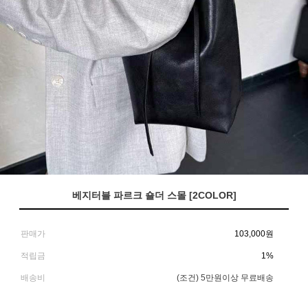
베지터블 파르크 숄더 스몰 [2COLOR]
판매가
103,000
원
적립금
1%
배송비
(조건)
5만원이상 무료배송