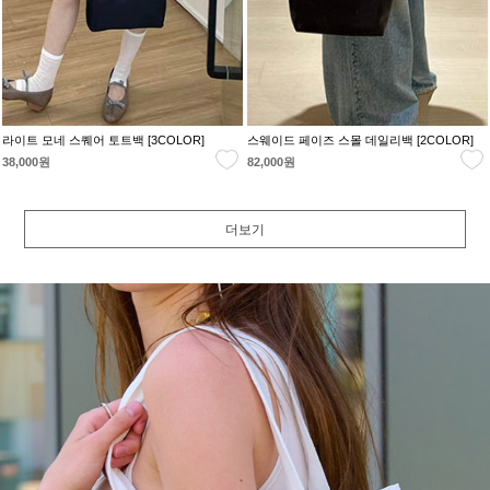
라이트 모네 스퀘어 토트백 [3COLOR]
스웨이드 페이즈 스몰 데일리백 [2COLOR]
38,000원
82,000원
더보기