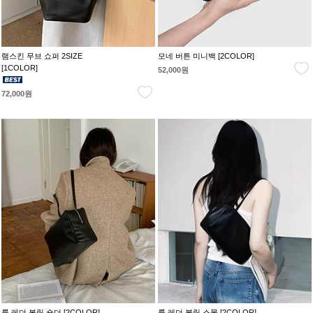
램스킨 무브 쇼퍼 2SIZE
모네 버튼 미니백 [2COLOR]
[1COLOR]
52,000원
72,000원
룩 레더 볼링 숄더 [2COLOR]
룩 레더 볼링 스몰 [2COLOR]