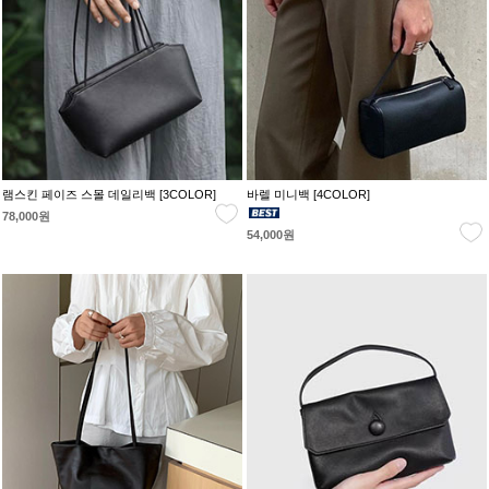
램스킨 페이즈 스몰 데일리백 [3COLOR]
바렐 미니백 [4COLOR]
78,000원
54,000원