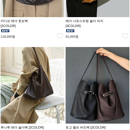
카디프 레더 호보백
레더 너트스트링 숄더 라지
[2COLOR]
[3COLOR]
118,000원
81,000원
루나투 레더 숄더백 [2COLOR]
토고 벨트 버킷백 [2COLOR]