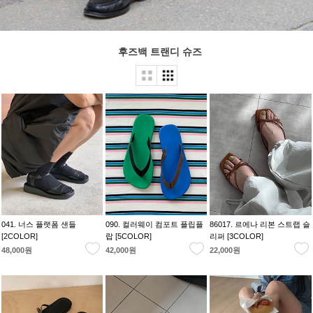
후즈백 트랜디 슈즈
041. 너스 플랫폼 샌들
090. 컬러웨이 컴포트 플립플
86017. 르에나 리본 스트랩 슬
[2COLOR]
랍 [5COLOR]
리퍼 [3COLOR]
48,000원
42,000원
22,000원