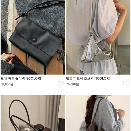
모네 버튼 숄더백 [2COLOR]
멜로우 크랙 호보백 [3COLOR]
68,000원
79,000원