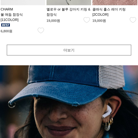
CHARM
옐로우 or 블루 강아지 키링 &
클래식 홀스 레더 키링
볼 매듭 참장식
참장식
[2COLOR]
[11COLOR]
19,000원
19,000원
6,800원
더보기