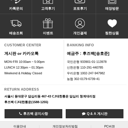
카톡문의
고객후기
포토후기
매장방문
배송조회
이벤트
개인결제
찜한상품
CUSTOMER CENTER
BANKING INFO
게시판 or 카카오톡
예금주 : 후즈백[송호준]
MON-FRI 10:00am ~ 5:00pm
국민은행 933901-01-113978
LUNCH 12:30pm ~ 01:30pm
신한은행 110-291-440785
Weekend & Holiday Closed
우리은행 1002-247-947982
농협 302-0179-6739-41
RETURN ADDRESS
서울시 동대문구 답십리동 467-43 CJ대한통운 답십리 청계대리점
후즈백 CJ대한통운(1588-1255)
후즈백 공지사항
Q & A 게시판
이용안내
|
개인정보처리방침
|
PC버젼