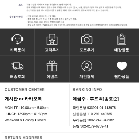
카톡문의
고객후기
포토후기
매장방문
배송조회
이벤트
개인결제
찜한상품
CUSTOMER CENTER
BANKING INFO
게시판 or 카카오톡
예금주 : 후즈백[송호준]
MON-FRI 10:00am ~ 5:00pm
국민은행 933901-01-113978
LUNCH 12:30pm ~ 01:30pm
신한은행 110-291-440785
Weekend & Holiday Closed
우리은행 1002-247-947982
농협 302-0179-6739-41
RETURN ADDRESS