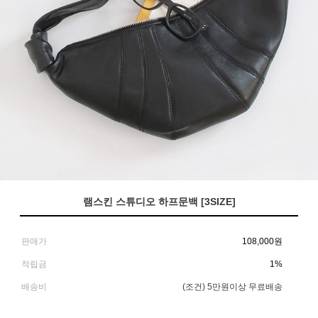
램스킨 스튜디오 하프문백 [3SIZE]
판매가
108,000
원
적립금
1%
배송비
(조건)
5만원이상 무료배송