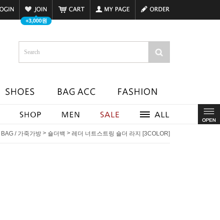
+3,000원
>
>
T BAG / 가죽가방
숄더백
레더 너트스트링 숄더 라지 [3COLOR]