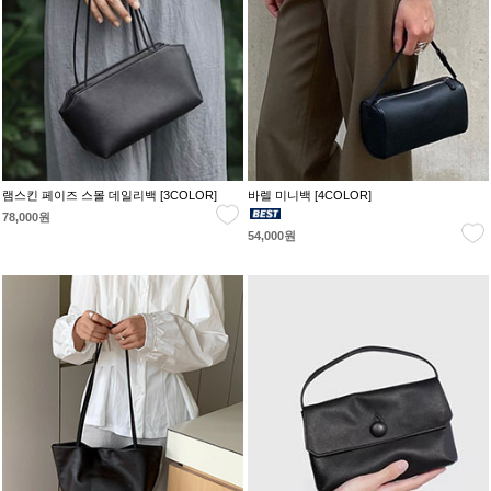
램스킨 페이즈 스몰 데일리백 [3COLOR]
바렐 미니백 [4COLOR]
78,000원
54,000원