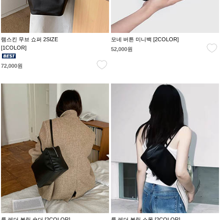
램스킨 무브 쇼퍼 2SIZE
모네 버튼 미니백 [2COLOR]
[1COLOR]
52,000원
72,000원
룩 레더 볼링 숄더 [2COLOR]
룩 레더 볼링 스몰 [2COLOR]