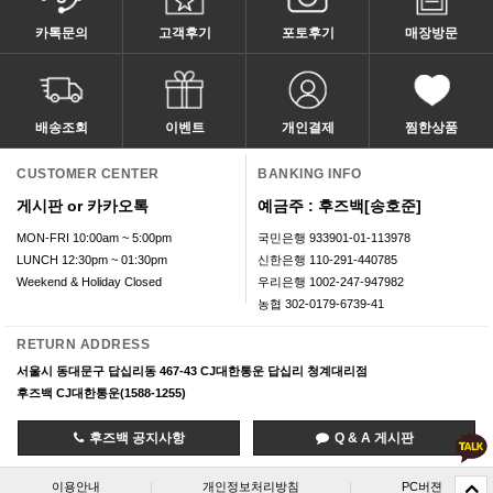
카톡문의
고객후기
포토후기
매장방문
배송조회
이벤트
개인결제
찜한상품
CUSTOMER CENTER
BANKING INFO
게시판 or 카카오톡
예금주 : 후즈백[송호준]
MON-FRI 10:00am ~ 5:00pm
국민은행 933901-01-113978
LUNCH 12:30pm ~ 01:30pm
신한은행 110-291-440785
Weekend & Holiday Closed
우리은행 1002-247-947982
농협 302-0179-6739-41
RETURN ADDRESS
서울시 동대문구 답십리동 467-43 CJ대한통운 답십리 청계대리점
후즈백 CJ대한통운(1588-1255)
후즈백 공지사항
Q & A 게시판
이용안내
|
개인정보처리방침
|
PC버젼