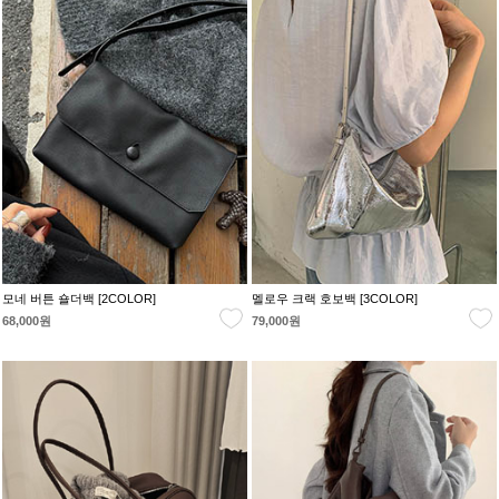
모네 버튼 숄더백 [2COLOR]
멜로우 크랙 호보백 [3COLOR]
68,000원
79,000원