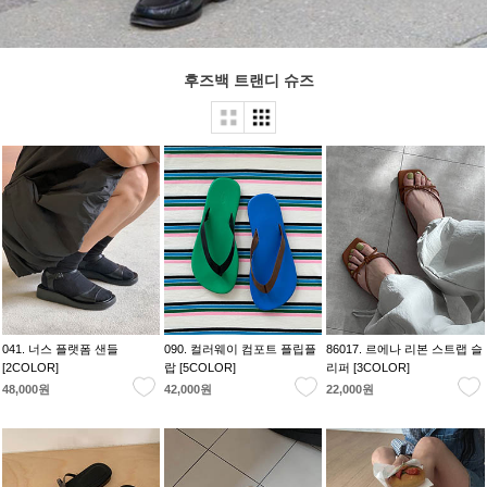
후즈백 트랜디 슈즈
041. 너스 플랫폼 샌들
090. 컬러웨이 컴포트 플립플
86017. 르에나 리본 스트랩 슬
[2COLOR]
랍 [5COLOR]
리퍼 [3COLOR]
48,000원
42,000원
22,000원