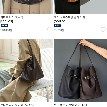
카디프 레더 호보백
레더 너트스트링 숄더 라지
[2COLOR]
[3COLOR]
118,000원
81,000원
루나투 레더 숄더백 [2COLOR]
토고 벨트 버킷백 [2COLOR]