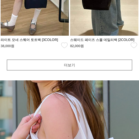
라이트 모네 스퀘어 토트백 [3COLOR]
스웨이드 페이즈 스몰 데일리백 [2COLOR]
38,000원
82,000원
더보기