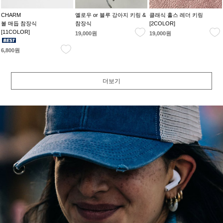
CHARM
옐로우 or 블루 강아지 키링 &
클래식 홀스 레더 키링
볼 매듭 참장식
참장식
[2COLOR]
[11COLOR]
19,000원
19,000원
6,800원
더보기