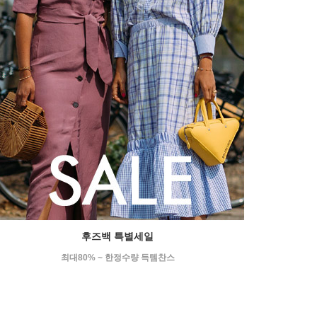
후즈백 특별세일
최대80% ~ 한정수량 득템찬스