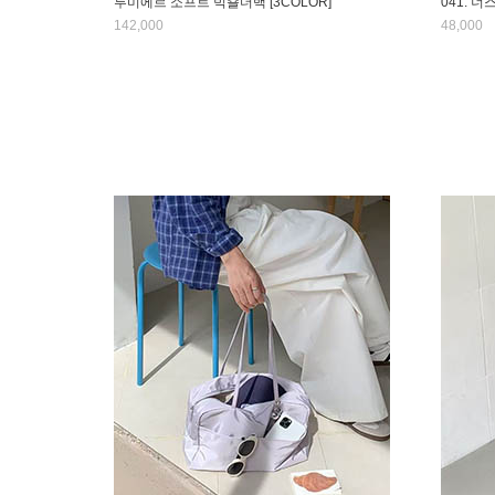
루미에르 소프트 빅숄더백 [3COLOR]
041. 너
142,000
48,000