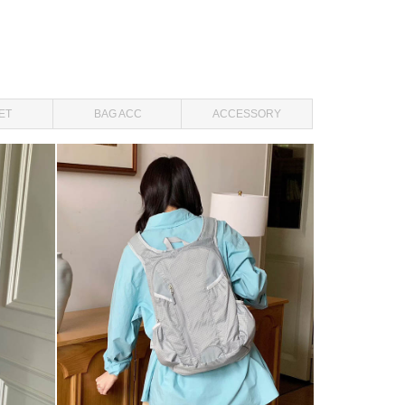
ET
BAG ACC
ACCESSORY