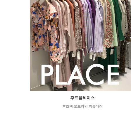
후즈플레이스
후즈백 오프라인 의류매장