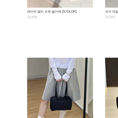
에어핏 멀티 포켓 숄더백 [5COLOR]
모어 데일
25,000
22,000