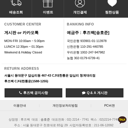
배송조회
이벤트
개인결제
찜한상품
CUSTOMER CENTER
BANKING INFO
게시판 or 카카오톡
예금주 : 후즈백[송호준]
MON-FRI 10:00am ~ 5:00pm
국민은행 933901-01-113978
LUNCH 12:30pm ~ 01:30pm
신한은행 110-291-440785
Weekend & Holiday Closed
우리은행 1002-247-947982
농협 302-0179-6739-41
RETURN ADDRESS
서울시 동대문구 답십리동 467-43 CJ대한통운 답십리 청계대리점
후즈백 CJ대한통운(1588-1255)
후즈백 공지사항
Q & A 게시판
이용안내
|
개인정보처리방침
|
PC버젼
상점명 : 후즈백
대표 :
송호준
대표전화 : 02) 2214 - 7741
팩스 : 02)2214-7740
주소 : 서울 동대문구 천호대로 83길 29
사업자등록번호 : 211-06-12092