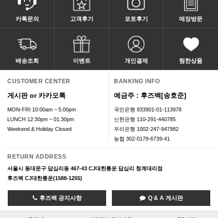
카톡문의
고객후기
포토후기
매장방문
배송조회
이벤트
개인결제
찜한상품
CUSTOMER CENTER
BANKING INFO
게시판 or 카카오톡
예금주 : 후즈백[송호준]
MON-FRI 10:00am ~ 5:00pm
국민은행 933901-01-113978
LUNCH 12:30pm ~ 01:30pm
신한은행 110-291-440785
Weekend & Holiday Closed
우리은행 1002-247-947982
농협 302-0179-6739-41
RETURN ADDRESS
서울시 동대문구 답십리동 467-43 CJ대한통운 답십리 청계대리점
후즈백 CJ대한통운(1588-1255)
후즈백 공지사항
Q & A 게시판