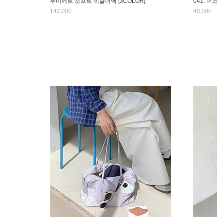
루미에르 소프트 빅숄더백 [3COLOR]
041. 너
142,000
48,000