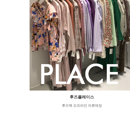
후즈플레이스
후즈백 오프라인 의류매장