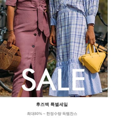
후즈백 특별세일
최대80% ~ 한정수량 득템찬스