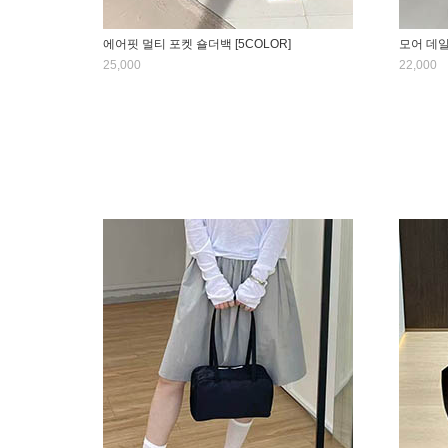
에어핏 멀티 포켓 숄더백 [5COLOR]
모어 데일
25,000
22,000