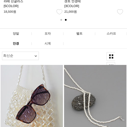
라떼 선글라스
센트 안경테
[5COLOR]
[3COLOR]
18,500원
21,000원
양말
|
모자
|
벨트
|
스카프
안경
|
시계
|