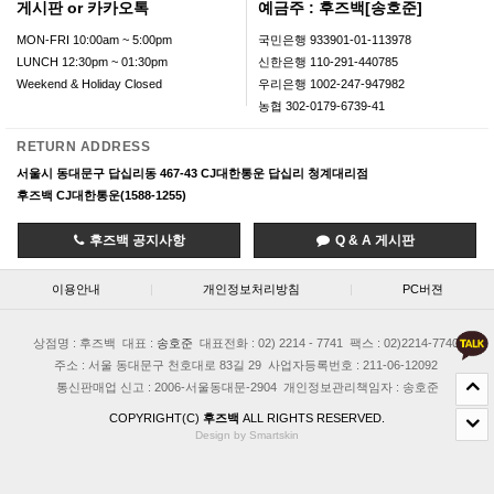
게시판 or 카카오톡
예금주 : 후즈백[송호준]
MON-FRI 10:00am ~ 5:00pm
국민은행 933901-01-113978
LUNCH 12:30pm ~ 01:30pm
신한은행 110-291-440785
Weekend & Holiday Closed
우리은행 1002-247-947982
농협 302-0179-6739-41
RETURN ADDRESS
서울시 동대문구 답십리동 467-43 CJ대한통운 답십리 청계대리점
후즈백 CJ대한통운(1588-1255)
후즈백 공지사항
Q & A 게시판
이용안내
|
개인정보처리방침
|
PC버젼
상점명 : 후즈백
대표 :
송호준
대표전화 : 02) 2214 - 7741
팩스 : 02)2214-7740
주소 : 서울 동대문구 천호대로 83길 29
사업자등록번호 : 211-06-12092
통신판매업 신고 : 2006-서울동대문-2904
개인정보관리책임자 : 송호준
COPYRIGHT(C)
후즈백
ALL RIGHTS RESERVED.