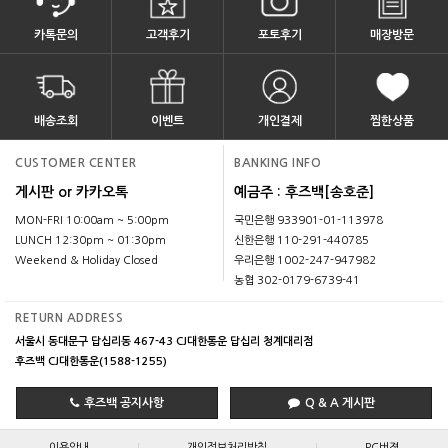
카톡문의
고객후기
포토후기
매장방문
배송조회
이벤트
개인결제
찜한상품
CUSTOMER CENTER
BANKING INFO
게시판 or 카카오톡
예금주 : 후즈백[송호준]
MON-FRI 10:00am ~ 5:00pm
국민은행 933901-01-113978
LUNCH 12:30pm ~ 01:30pm
신한은행 110-291-440785
Weekend & Holiday Closed
우리은행 1002-247-947982
농협 302-0179-6739-41
RETURN ADDRESS
서울시 동대문구 답십리동 467-43 CJ대한통운 답십리 청계대리점
후즈백 CJ대한통운(1588-1255)
후즈백 공지사항
Q & A 게시판
|
|
이용안내
개인정보처리방침
PC버젼