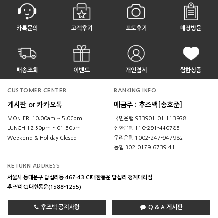
카톡문의
고객후기
포토후기
매장방문
배송조회
이벤트
개인결제
찜한상품
CUSTOMER CENTER
BANKING INFO
게시판 or 카카오톡
예금주 : 후즈백[송호준]
MON-FRI 10:00am ~ 5:00pm
국민은행 933901-01-113978
LUNCH 12:30pm ~ 01:30pm
신한은행 110-291-440785
Weekend & Holiday Closed
우리은행 1002-247-947982
농협 302-0179-6739-41
RETURN ADDRESS
서울시 동대문구 답십리동 467-43 CJ대한통운 답십리 청계대리점
후즈백 CJ대한통운(1588-1255)
후즈백 공지사항
Q & A 게시판