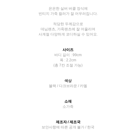
은은한 실버 버클 장식에
빈티지 가죽 컬러가 잘 어우러집니다.
적당한 두께감으로
데님팬츠, 가죽팬츠에 잘 어울리며
사계절 다양하게 코디하실 수 있어요.
사이즈
바디 길이 : 99cm
폭 : 2.2cm
(총 7칸 조절 가능)
색상
블랙 / 다크브라운 / 카멜
소재
소가죽
제조자 / 제조국
보안사항에 따른 공개 불가 / 한국