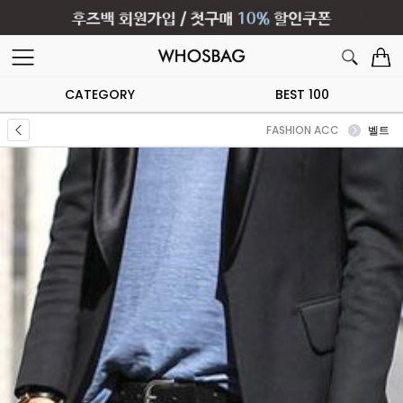
CATEGORY
BEST 100
FASHION ACC
벨트