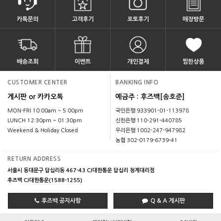
카톡문의
고객후기
포토후기
매장방문
배송조회
이벤트
개인결제
찜한상품
CUSTOMER CENTER
BANKING INFO
게시판 or 카카오톡
예금주 : 후즈백[송호준]
MON-FRI 10:00am ~ 5:00pm
국민은행 933901-01-113978
LUNCH 12:30pm ~ 01:30pm
신한은행 110-291-440785
Weekend & Holiday Closed
우리은행 1002-247-947982
농협 302-0179-6739-41
RETURN ADDRESS
서울시 동대문구 답십리동 467-43 CJ대한통운 답십리 청계대리점
후즈백 CJ대한통운(1588-1255)
후즈백 공지사항
Q & A 게시판