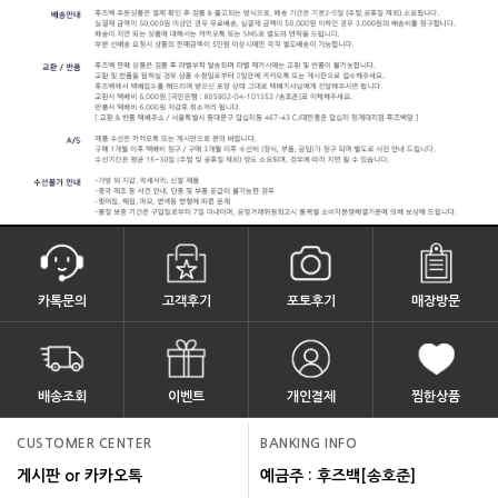
카톡문의
고객후기
포토후기
매장방문
배송조회
이벤트
개인결제
찜한상품
CUSTOMER CENTER
BANKING INFO
게시판 or 카카오톡
예금주 : 후즈백[송호준]