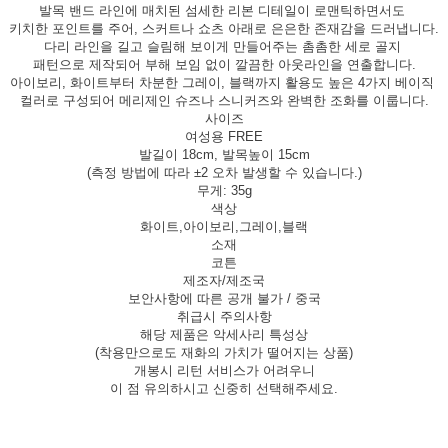
발목 밴드 라인에 매치된 섬세한 리본 디테일이 로맨틱하면서도
키치한 포인트를 주어, 스커트나 쇼츠 아래로 은은한 존재감을 드러냅니다.
다리 라인을 길고 슬림해 보이게 만들어주는 촘촘한 세로 골지
패턴으로 제작되어 부해 보임 없이 깔끔한 아웃라인을 연출합니다.
아이보리, 화이트부터 차분한 그레이, 블랙까지 활용도 높은 4가지 베이직
컬러로 구성되어 메리제인 슈즈나 스니커즈와 완벽한 조화를 이룹니다.
사이즈
여성용 FREE
발길이 18cm, 발목높이 15cm
(측정 방법에 따라 ±2 오차 발생할 수 있습니다.)
무게: 35g
색상
화이트,아이보리,그레이,블랙
소재
코튼
제조자/제조국
보안사항에 따른 공개 불가 / 중국
취급시 주의사항
해당 제품은 악세사리 특성상
(착용만으로도 재화의 가치가 떨어지는 상품)
개봉시 리턴 서비스가 어려우니
이 점 유의하시고 신중히 선택해주세요.